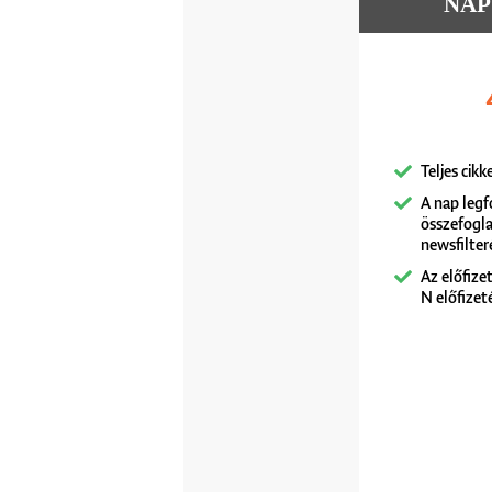
NAPU
Teljes cik
A nap leg
összefogl
newsfilte
Az előfize
N előfizet