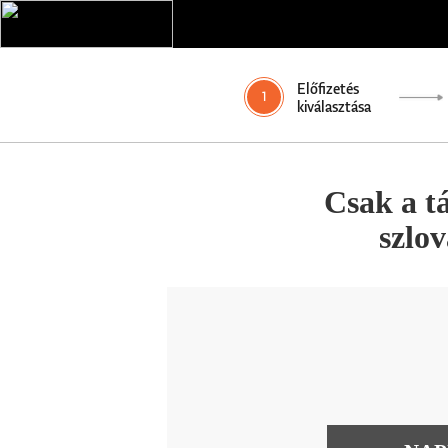
Előfizetés
1
kiválasztása
Csak a t
szlo