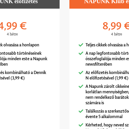
NK előfizetés
NAPUNK Klub elő
4,99 €
8,99 
4 hétre
4 hétre
kek olvasása a honlapon
Teljes cikkek olvasása a
fontosabb történéseinek
A nap legfontosabb tört
alója minden este a Napunk
összefoglalója minden e
rében
newsfilterében
tés kombinálható a Denník
Az előfizetés kombinálh
ésével (3,99 €)
N előfizetésével (1,99 €)
A Napunk zárolt cikkeine
korlátlan mennyiségben, 
nem rendelkező barátok
számára is
Találkozás a szerkesztős
évente 5 alkalommal
Kérheted, hogy neved sz