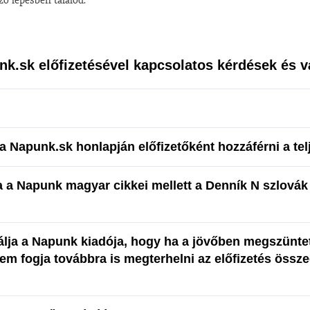
nk.sk előfizetésével kapcsolatos kérdések és v
a Napunk.sk honlapján előfizetőként hozzáférni a te
a a Napunk magyar cikkei mellett a Denník N szlovák 
álja a Napunk kiadója, hogy ha a jövőben megszünte
nem fogja továbbra is megterhelni az előfizetés össze