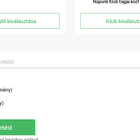
Napunk Klub tagjai közt
dő kiválasztása
Klub kiválasz
HOSSZÁT
mény)
y)
etést
ző lépésben találod.