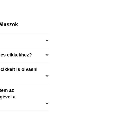
álaszok
ljes cikkekhez?
cikkeit is olvasni
tem az
gével a