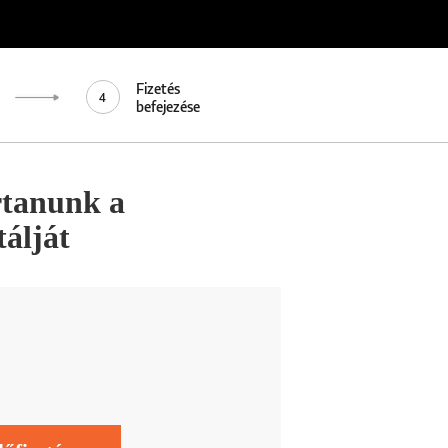
Fizetés
4
befejezése
rtanunk a
álját