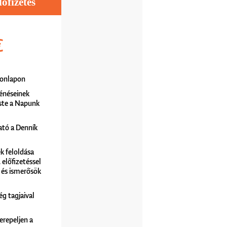
fizetés
€
 honlapon
énéseinek
ste a Napunk
ató a Denník
k feloldása
előfizetéssel
 és ismerősök
ég tagjaival
erepeljen a