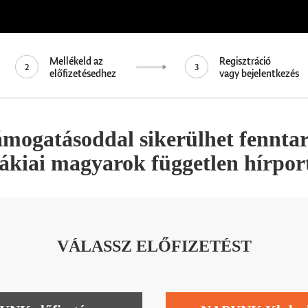
Mellékeld az
Regisztráció
2
3
előfizetésedhez
vagy bejelentkezés
ámogatásoddal sikerülhet fennta
vákiai magyarok független hírport
VÁLASSZ ELŐFIZETÉST