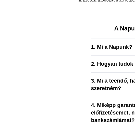
A Napu
1. Mi a Napunk?
2. Hogyan tudok 
3. Mi a teendő, h
szeretném?
4. Miképp garant
előfizetésemet, 
bankszámlámat?