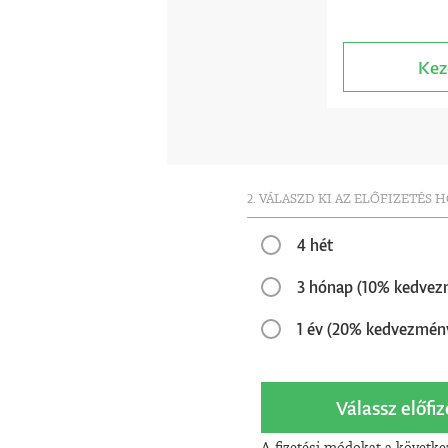
Kez
2. VÁLASZD KI AZ ELŐFIZETÉS 
4 hét
3 hónap (10% kedvez
1 év (20% kedvezmén
Válassz előfiz
A fizetési módokat a követke