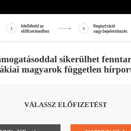
Mellékeld az
Regisztráció
2
3
előfizetésedhez
vagy bejelentkezés
ámogatásoddal sikerülhet fennta
vákiai magyarok független hírport
VÁLASSZ ELŐFIZETÉST