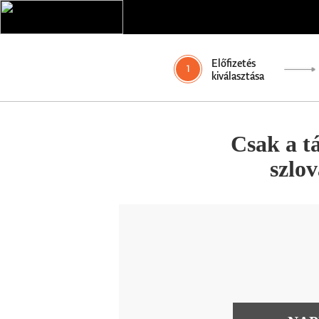
Előfizetés
1
kiválasztása
Csak a t
szlo