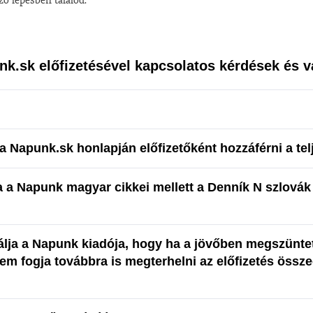
nk.sk előfizetésével kapcsolatos kérdések és v
a Napunk.sk honlapján előfizetőként hozzáférni a te
a a Napunk magyar cikkei mellett a Denník N szlovák 
álja a Napunk kiadója, hogy ha a jövőben megszünte
nem fogja továbbra is megterhelni az előfizetés össze