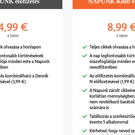
NK előfizetés
NAPUNK Klub elő
4,99 €
8,99 
4 hétre
4 hétre
kek olvasása a honlapon
Teljes cikkek olvasása a
fontosabb történéseinek
A nap legfontosabb tört
alója minden este a Napunk
összefoglalója minden e
rében
newsfilterében
tés kombinálható a Denník
Az előfizetés kombinálh
ésével (3,99 €)
N előfizetésével (1,99 €)
A Napunk zárolt cikkeine
korlátlan mennyiségben, 
nem rendelkező barátok
számára is
Találkozás a szerkesztős
évente 5 alkalommal
Kérheted, hogy neved sz