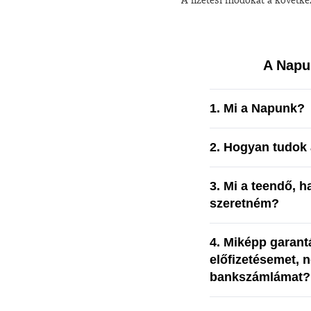
A Napu
1. Mi a Napunk?
2. Hogyan tudok 
3. Mi a teendő, h
szeretném?
4. Miképp garant
előfizetésemet, 
bankszámlámat?