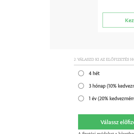
Kez
2. VÁLASZD KI AZ ELŐFIZETÉS 
4 hét
3 hónap (10% kedvez
1 év (20% kedvezmén
Válassz előfiz
A fizetési módokat a követke