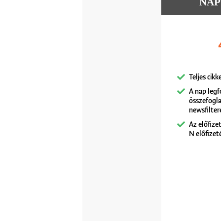
NAPU
Teljes cik
A nap leg
összefogl
newsfilte
Az előfize
N előfizet