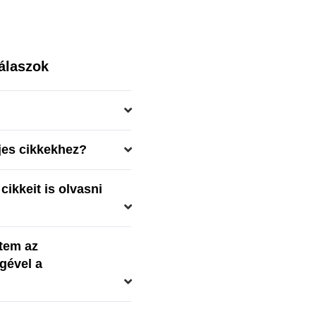
álaszok
ljes cikkekhez?
cikkeit is olvasni
tem az
gével a