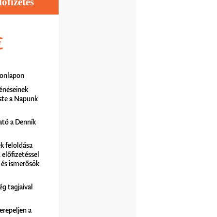
fizetés
€
 honlapon
énéseinek
ste a Napunk
ató a Denník
k feloldása
előfizetéssel
 és ismerősök
ég tagjaival
erepeljen a