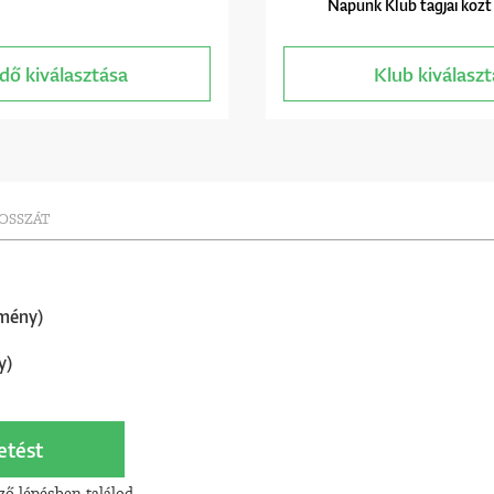
Napunk Klub tagjai közt
dő kiválasztása
Klub kiválasz
HOSSZÁT
mény)
y)
etést
ző lépésben találod.