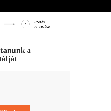
Fizetés
4
befejezése
rtanunk a
álját