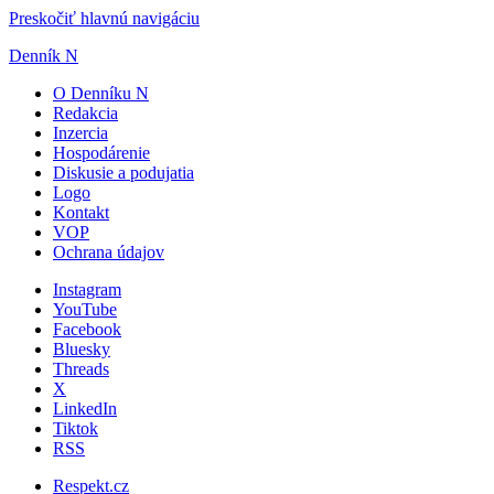
Preskočiť hlavnú navigáciu
Denník N
O Denníku N
Redakcia
Inzercia
Hospodárenie
Diskusie a podujatia
Logo
Kontakt
VOP
Ochrana údajov
Instagram
YouTube
Facebook
Bluesky
Threads
X
LinkedIn
Tiktok
RSS
Respekt.cz