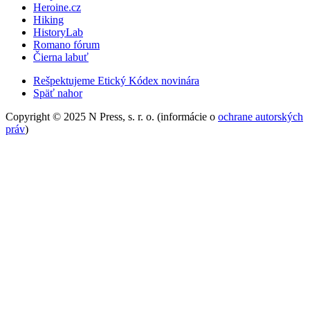
Heroine.cz
Hiking
HistoryLab
Romano fórum
Čierna labuť
Rešpektujeme Etický Kódex novinára
Späť nahor
Copyright © 2025 N Press, s. r. o. (informácie o
ochrane autorských
práv
)