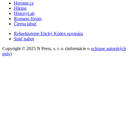
Heroine.cz
Hiking
HistoryLab
Romano fórum
Čierna labuť
Rešpektujeme Etický Kódex novinára
Späť nahor
Copyright © 2025 N Press, s. r. o. (informácie o
ochrane autorských
práv
)