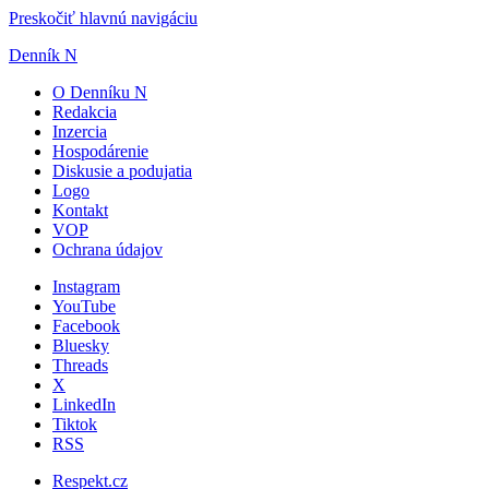
Preskočiť hlavnú navigáciu
Denník N
O Denníku N
Redakcia
Inzercia
Hospodárenie
Diskusie a podujatia
Logo
Kontakt
VOP
Ochrana údajov
Instagram
YouTube
Facebook
Bluesky
Threads
X
LinkedIn
Tiktok
RSS
Respekt.cz