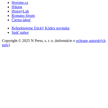
Heroine.cz
Hiking
HistoryLab
Romano fórum
Čierna labuť
Rešpektujeme Etický Kódex novinára
Späť nahor
Copyright © 2025 N Press, s. r. o. (informácie o
ochrane autorských
práv
)