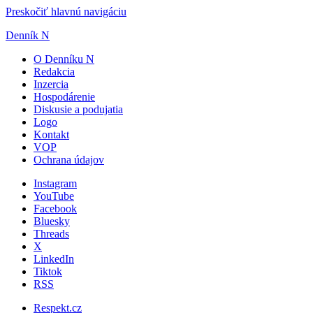
Preskočiť hlavnú navigáciu
Denník N
O Denníku N
Redakcia
Inzercia
Hospodárenie
Diskusie a podujatia
Logo
Kontakt
VOP
Ochrana údajov
Instagram
YouTube
Facebook
Bluesky
Threads
X
LinkedIn
Tiktok
RSS
Respekt.cz