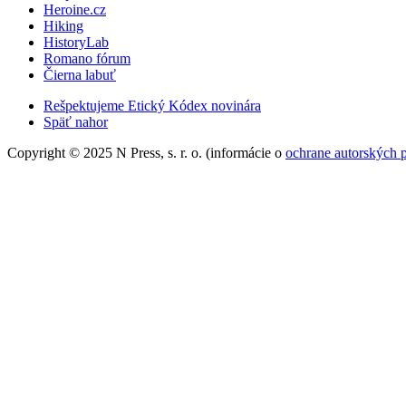
Heroine.cz
Hiking
HistoryLab
Romano fórum
Čierna labuť
Rešpektujeme Etický Kódex novinára
Späť nahor
Copyright © 2025 N Press, s. r. o. (informácie o
ochrane autorských 