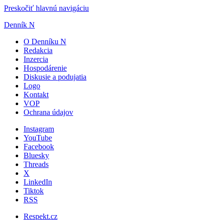
Preskočiť hlavnú navigáciu
Denník N
O Denníku N
Redakcia
Inzercia
Hospodárenie
Diskusie a podujatia
Logo
Kontakt
VOP
Ochrana údajov
Instagram
YouTube
Facebook
Bluesky
Threads
X
LinkedIn
Tiktok
RSS
Respekt.cz