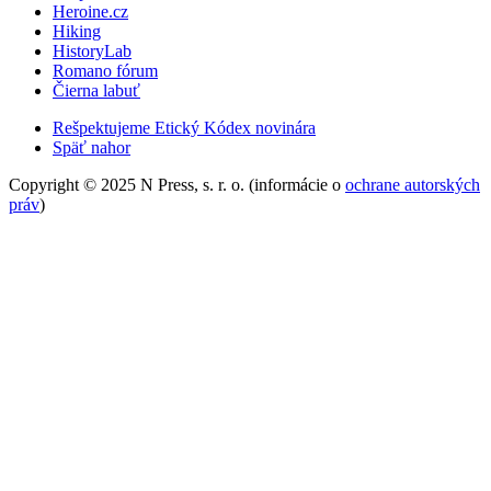
Heroine.cz
Hiking
HistoryLab
Romano fórum
Čierna labuť
Rešpektujeme Etický Kódex novinára
Späť nahor
Copyright © 2025 N Press, s. r. o. (informácie o
ochrane autorských
práv
)