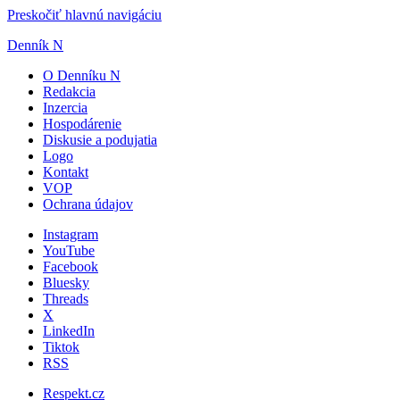
Preskočiť hlavnú navigáciu
Denník N
O Denníku N
Redakcia
Inzercia
Hospodárenie
Diskusie a podujatia
Logo
Kontakt
VOP
Ochrana údajov
Instagram
YouTube
Facebook
Bluesky
Threads
X
LinkedIn
Tiktok
RSS
Respekt.cz