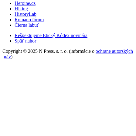
Heroine.cz
Hiking
HistoryLab
Romano fórum
Čierna labuť
Rešpektujeme Etický Kódex novinára
Späť nahor
Copyright © 2025 N Press, s. r. o. (informácie o
ochrane autorských
práv
)