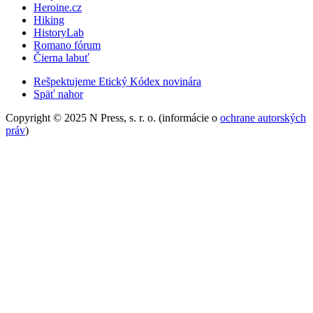
Heroine.cz
Hiking
HistoryLab
Romano fórum
Čierna labuť
Rešpektujeme Etický Kódex novinára
Späť nahor
Copyright © 2025 N Press, s. r. o. (informácie o
ochrane autorských
práv
)