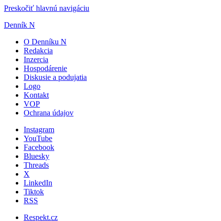
Preskočiť hlavnú navigáciu
Denník N
O Denníku N
Redakcia
Inzercia
Hospodárenie
Diskusie a podujatia
Logo
Kontakt
VOP
Ochrana údajov
Instagram
YouTube
Facebook
Bluesky
Threads
X
LinkedIn
Tiktok
RSS
Respekt.cz