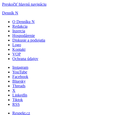
Preskočiť hlavnú navigáciu
Denník N
O Denníku N
Redakcia
Inzercia
Hospodárenie
Diskusie a podujatia
Logo
Kontakt
VOP
Ochrana údajov
Instagram
YouTube
Facebook
Bluesky
Threads
X
LinkedIn
Tiktok
RSS
Respekt.cz