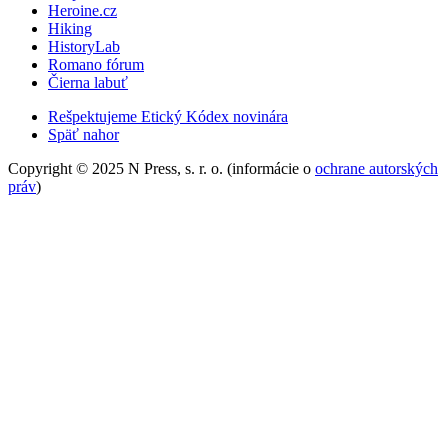
Heroine.cz
Hiking
HistoryLab
Romano fórum
Čierna labuť
Rešpektujeme Etický Kódex novinára
Späť nahor
Copyright © 2025 N Press, s. r. o. (informácie o
ochrane autorských
práv
)