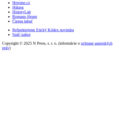
Heroine.cz
Hiking
HistoryLab
Romano fórum
Čierna labuť
Rešpektujeme Etický Kódex novinára
Späť nahor
Copyright © 2025 N Press, s. r. o. (informácie o
ochrane autorských
práv
)