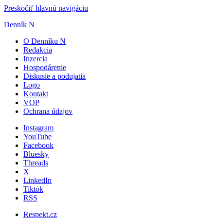
Preskočiť hlavnú navigáciu
Denník N
O Denníku N
Redakcia
Inzercia
Hospodárenie
Diskusie a podujatia
Logo
Kontakt
VOP
Ochrana údajov
Instagram
YouTube
Facebook
Bluesky
Threads
X
LinkedIn
Tiktok
RSS
Respekt.cz