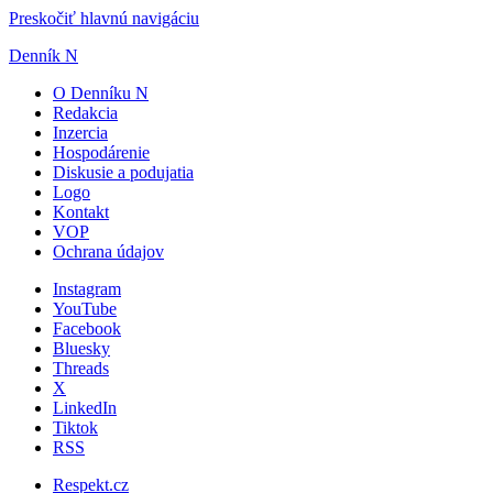
Preskočiť hlavnú navigáciu
Denník N
O Denníku N
Redakcia
Inzercia
Hospodárenie
Diskusie a podujatia
Logo
Kontakt
VOP
Ochrana údajov
Instagram
YouTube
Facebook
Bluesky
Threads
X
LinkedIn
Tiktok
RSS
Respekt.cz