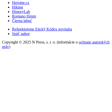
Heroine.cz
Hiking
HistoryLab
Romano fórum
Čierna labuť
Rešpektujeme Etický Kódex novinára
Späť nahor
Copyright © 2025 N Press, s. r. o. (informácie o
ochrane autorských
práv
)