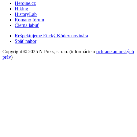
Heroine.cz
Hiking
HistoryLab
Romano fórum
Čierna labuť
Rešpektujeme Etický Kódex novinára
Späť nahor
Copyright © 2025 N Press, s. r. o. (informácie o
ochrane autorských
práv
)