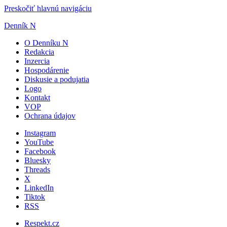
Preskočiť hlavnú navigáciu
Denník N
O Denníku N
Redakcia
Inzercia
Hospodárenie
Diskusie a podujatia
Logo
Kontakt
VOP
Ochrana údajov
Instagram
YouTube
Facebook
Bluesky
Threads
X
LinkedIn
Tiktok
RSS
Respekt.cz