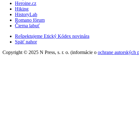
Heroine.cz
Hiking
HistoryLab
Romano fórum
Čierna labuť
Rešpektujeme Etický Kódex novinára
Späť nahor
Copyright © 2025 N Press, s. r. o. (informácie o
ochrane autorských 