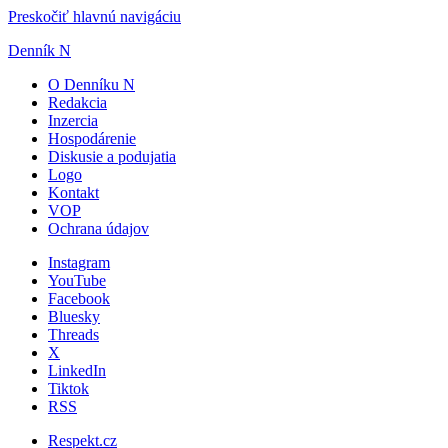
Preskočiť hlavnú navigáciu
Denník N
O Denníku N
Redakcia
Inzercia
Hospodárenie
Diskusie a podujatia
Logo
Kontakt
VOP
Ochrana údajov
Instagram
YouTube
Facebook
Bluesky
Threads
X
LinkedIn
Tiktok
RSS
Respekt.cz