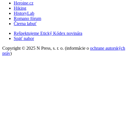
Heroine.cz
Hiking
HistoryLab
Romano fórum
Čierna labuť
Rešpektujeme Etický Kódex novinára
Späť nahor
Copyright © 2025 N Press, s. r. o. (informácie o
ochrane autorských
práv
)