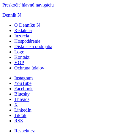
Preskočiť hlavnú navigáciu
Denník N
O Denníku N
Redakcia
Inzercia
Hospodárenie
Diskusie a podujatia
Logo
Kontakt
VOP
Ochrana údajov
Instagram
YouTube
Facebook
Bluesky
Threads
X
LinkedIn
Tiktok
RSS
Respekt.cz