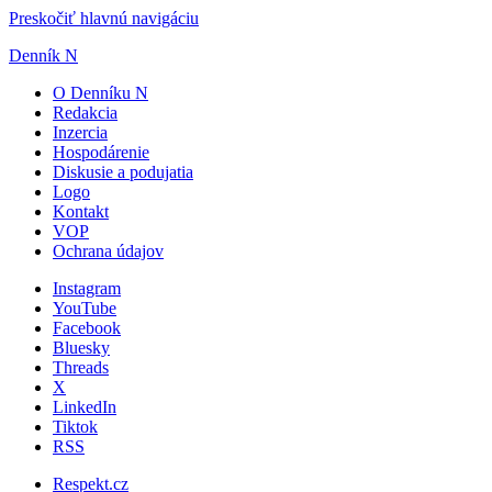
Preskočiť hlavnú navigáciu
Denník N
O Denníku N
Redakcia
Inzercia
Hospodárenie
Diskusie a podujatia
Logo
Kontakt
VOP
Ochrana údajov
Instagram
YouTube
Facebook
Bluesky
Threads
X
LinkedIn
Tiktok
RSS
Respekt.cz