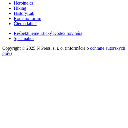
Heroine.cz
Hiking
HistoryLab
Romano fórum
Čierna labuť
Rešpektujeme Etický Kódex novinára
Späť nahor
Copyright © 2025 N Press, s. r. o. (informácie o
ochrane autorských
práv
)