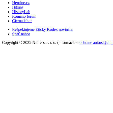
Heroine.cz
Hiking
HistoryLab
Romano fórum
Čierna labuť
Rešpektujeme Etický Kódex novinára
Späť nahor
Copyright © 2025 N Press, s. r. o. (informácie o
ochrane autorských 