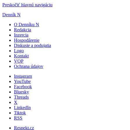
Preskočiť hlavnú navigáciu
Denník N
O Denníku N
Redakcia
Inzercia
Hospodárenie
Diskusie a podujatia
Logo
Kontakt
VOP
Ochrana údajov
Instagram
YouTube
Facebook
Bluesky
Threads
X
LinkedIn
Tiktok
RSS
Respekt.cz