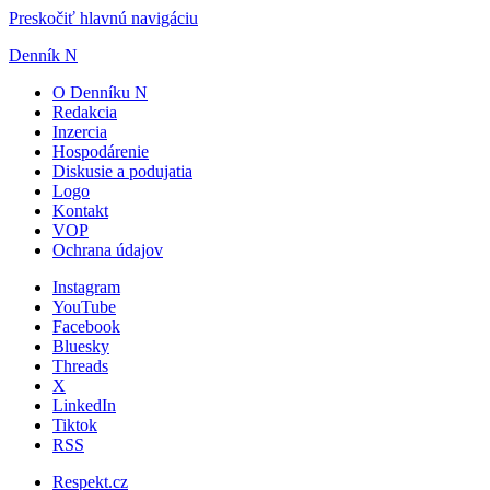
Preskočiť hlavnú navigáciu
Denník N
O Denníku N
Redakcia
Inzercia
Hospodárenie
Diskusie a podujatia
Logo
Kontakt
VOP
Ochrana údajov
Instagram
YouTube
Facebook
Bluesky
Threads
X
LinkedIn
Tiktok
RSS
Respekt.cz