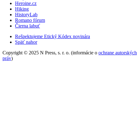
Heroine.cz
Hiking
HistoryLab
Romano fórum
Čierna labuť
Rešpektujeme Etický Kódex novinára
Späť nahor
Copyright © 2025 N Press, s. r. o. (informácie o
ochrane autorských
práv
)