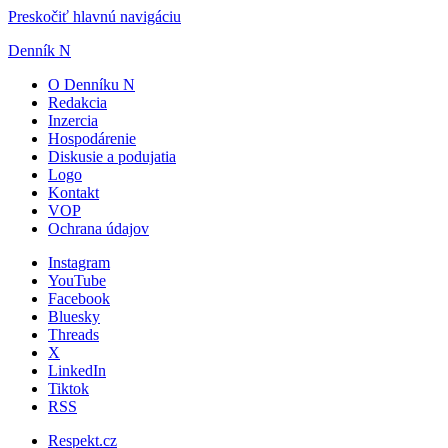
Preskočiť hlavnú navigáciu
Denník N
O Denníku N
Redakcia
Inzercia
Hospodárenie
Diskusie a podujatia
Logo
Kontakt
VOP
Ochrana údajov
Instagram
YouTube
Facebook
Bluesky
Threads
X
LinkedIn
Tiktok
RSS
Respekt.cz