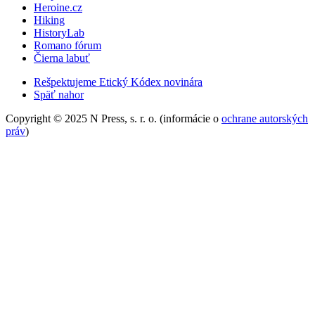
Heroine.cz
Hiking
HistoryLab
Romano fórum
Čierna labuť
Rešpektujeme Etický Kódex novinára
Späť nahor
Copyright © 2025 N Press, s. r. o. (informácie o
ochrane autorských
práv
)