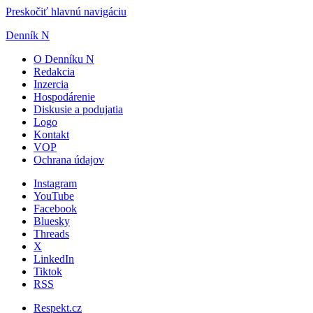
Preskočiť hlavnú navigáciu
Denník N
O Denníku N
Redakcia
Inzercia
Hospodárenie
Diskusie a podujatia
Logo
Kontakt
VOP
Ochrana údajov
Instagram
YouTube
Facebook
Bluesky
Threads
X
LinkedIn
Tiktok
RSS
Respekt.cz