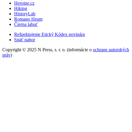
Heroine.cz
Hiking
HistoryLab
Romano fórum
Čierna labuť
Rešpektujeme Etický Kódex novinára
Späť nahor
Copyright © 2025 N Press, s. r. o. (informácie o
ochrane autorských
práv
)