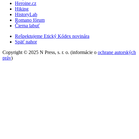
Heroine.cz
Hiking
HistoryLab
Romano fórum
Čierna labuť
Rešpektujeme Etický Kódex novinára
Späť nahor
Copyright © 2025 N Press, s. r. o. (informácie o
ochrane autorských
práv
)