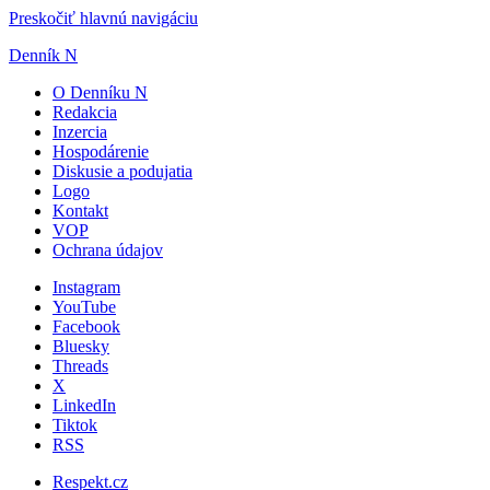
Preskočiť hlavnú navigáciu
Denník N
O Denníku N
Redakcia
Inzercia
Hospodárenie
Diskusie a podujatia
Logo
Kontakt
VOP
Ochrana údajov
Instagram
YouTube
Facebook
Bluesky
Threads
X
LinkedIn
Tiktok
RSS
Respekt.cz