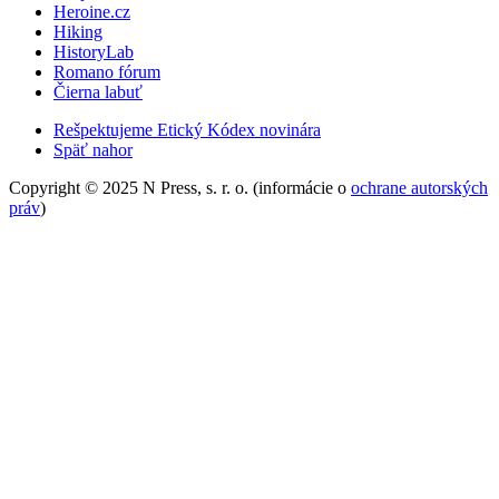
Heroine.cz
Hiking
HistoryLab
Romano fórum
Čierna labuť
Rešpektujeme Etický Kódex novinára
Späť nahor
Copyright © 2025 N Press, s. r. o. (informácie o
ochrane autorských
práv
)