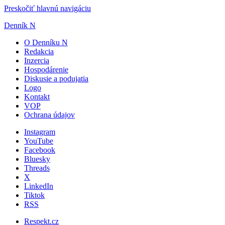
Preskočiť hlavnú navigáciu
Denník N
O Denníku N
Redakcia
Inzercia
Hospodárenie
Diskusie a podujatia
Logo
Kontakt
VOP
Ochrana údajov
Instagram
YouTube
Facebook
Bluesky
Threads
X
LinkedIn
Tiktok
RSS
Respekt.cz