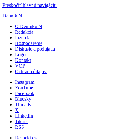
Preskočiť hlavnú navigáciu
Denník N
O Denníku N
Redakcia
Inzercia
Hospodárenie
Diskusie a podujatia
Logo
Kontakt
VOP
Ochrana údajov
Instagram
YouTube
Facebook
Bluesky
Threads
X
LinkedIn
Tiktok
RSS
Respekt.cz