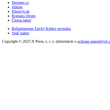
Heroine.cz
Hiking
HistoryLab
Romano fórum
Čierna labuť
Rešpektujeme Etický Kódex novinára
Späť nahor
Copyright © 2025 N Press, s. r. o. (informácie o
ochrane autorských 