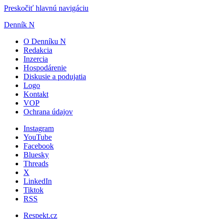
Preskočiť hlavnú navigáciu
Denník N
O Denníku N
Redakcia
Inzercia
Hospodárenie
Diskusie a podujatia
Logo
Kontakt
VOP
Ochrana údajov
Instagram
YouTube
Facebook
Bluesky
Threads
X
LinkedIn
Tiktok
RSS
Respekt.cz