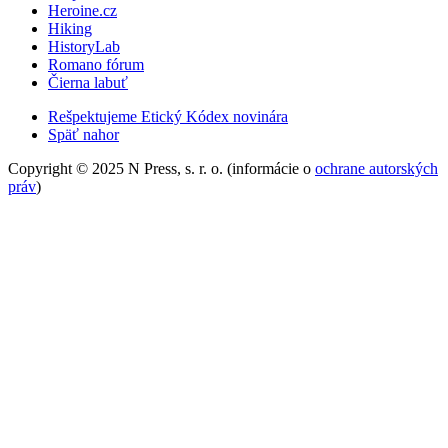
Heroine.cz
Hiking
HistoryLab
Romano fórum
Čierna labuť
Rešpektujeme Etický Kódex novinára
Späť nahor
Copyright © 2025 N Press, s. r. o. (informácie o
ochrane autorských
práv
)