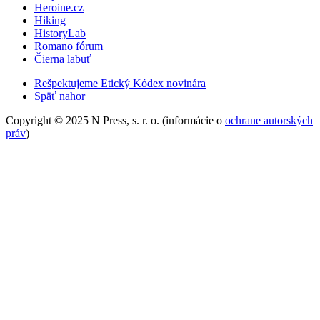
Heroine.cz
Hiking
HistoryLab
Romano fórum
Čierna labuť
Rešpektujeme Etický Kódex novinára
Späť nahor
Copyright © 2025 N Press, s. r. o. (informácie o
ochrane autorských
práv
)