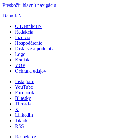
Preskočiť hlavnú navigáciu
Denník N
O Denníku N
Redakcia
Inzercia
Hospodárenie
Diskusie a podujatia
Logo
Kontakt
VOP
Ochrana údajov
Instagram
YouTube
Facebook
Bluesky
Threads
X
LinkedIn
Tiktok
RSS
Respekt.cz