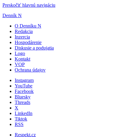
Preskočiť hlavnú navigáciu
Denník N
O Denníku N
Redakcia
Inzercia
Hospodárenie
Diskusie a podujatia
Logo
Kontakt
VOP
Ochrana údajov
Instagram
YouTube
Facebook
Bluesky
Threads
X
LinkedIn
Tiktok
RSS
Respekt.cz