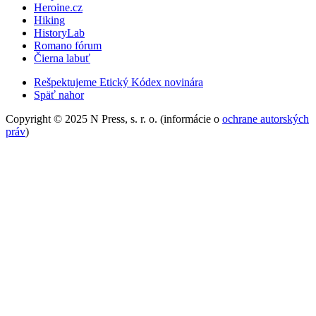
Heroine.cz
Hiking
HistoryLab
Romano fórum
Čierna labuť
Rešpektujeme Etický Kódex novinára
Späť nahor
Copyright © 2025 N Press, s. r. o. (informácie o
ochrane autorských
práv
)