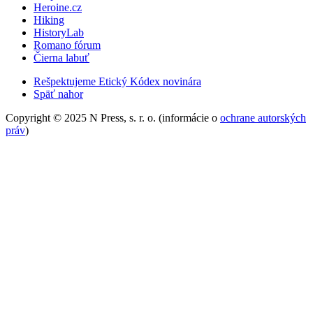
Heroine.cz
Hiking
HistoryLab
Romano fórum
Čierna labuť
Rešpektujeme Etický Kódex novinára
Späť nahor
Copyright © 2025 N Press, s. r. o. (informácie o
ochrane autorských
práv
)