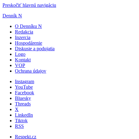
Preskočiť hlavnú navigáciu
Denník N
O Denníku N
Redakcia
Inzercia
Hospodárenie
Diskusie a podujatia
Logo
Kontakt
VOP
Ochrana údajov
Instagram
YouTube
Facebook
Bluesky
Threads
X
LinkedIn
Tiktok
RSS
Respekt.cz