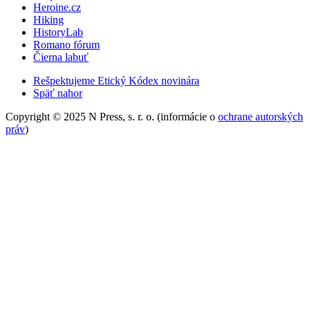
Heroine.cz
Hiking
HistoryLab
Romano fórum
Čierna labuť
Rešpektujeme Etický Kódex novinára
Späť nahor
Copyright © 2025 N Press, s. r. o. (informácie o
ochrane autorských
práv
)