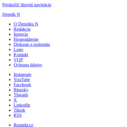
Preskočiť hlavnú navigáciu
Denník N
O Denníku N
Redakcia
Inzercia
Hospodárenie
Diskusie a podujatia
Logo
Kontakt
VOP
Ochrana údajov
Instagram
YouTube
Facebook
Bluesky
Threads
X
LinkedIn
Tiktok
RSS
Respekt.cz