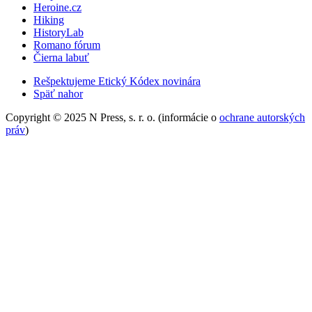
Heroine.cz
Hiking
HistoryLab
Romano fórum
Čierna labuť
Rešpektujeme Etický Kódex novinára
Späť nahor
Copyright © 2025 N Press, s. r. o. (informácie o
ochrane autorských
práv
)