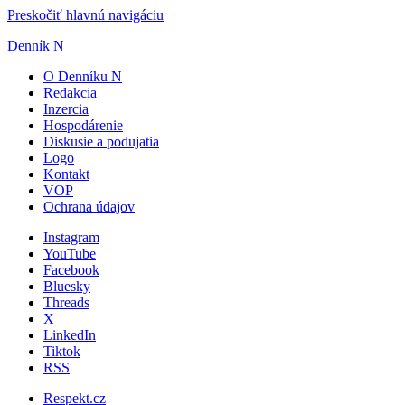
Preskočiť hlavnú navigáciu
Denník N
O Denníku N
Redakcia
Inzercia
Hospodárenie
Diskusie a podujatia
Logo
Kontakt
VOP
Ochrana údajov
Instagram
YouTube
Facebook
Bluesky
Threads
X
LinkedIn
Tiktok
RSS
Respekt.cz