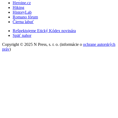
Heroine.cz
Hiking
HistoryLab
Romano fórum
Čierna labuť
Rešpektujeme Etický Kódex novinára
Späť nahor
Copyright © 2025 N Press, s. r. o. (informácie o
ochrane autorských
práv
)