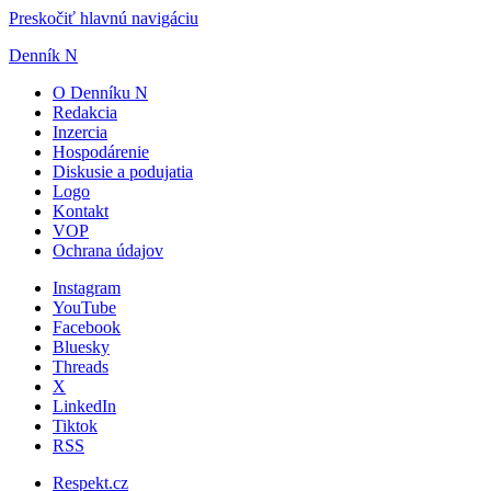
Preskočiť hlavnú navigáciu
Denník N
O Denníku N
Redakcia
Inzercia
Hospodárenie
Diskusie a podujatia
Logo
Kontakt
VOP
Ochrana údajov
Instagram
YouTube
Facebook
Bluesky
Threads
X
LinkedIn
Tiktok
RSS
Respekt.cz