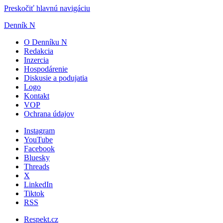
Preskočiť hlavnú navigáciu
Denník N
O Denníku N
Redakcia
Inzercia
Hospodárenie
Diskusie a podujatia
Logo
Kontakt
VOP
Ochrana údajov
Instagram
YouTube
Facebook
Bluesky
Threads
X
LinkedIn
Tiktok
RSS
Respekt.cz