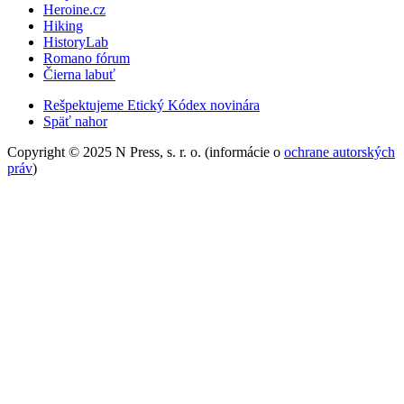
Heroine.cz
Hiking
HistoryLab
Romano fórum
Čierna labuť
Rešpektujeme Etický Kódex novinára
Späť nahor
Copyright © 2025 N Press, s. r. o. (informácie o
ochrane autorských
práv
)