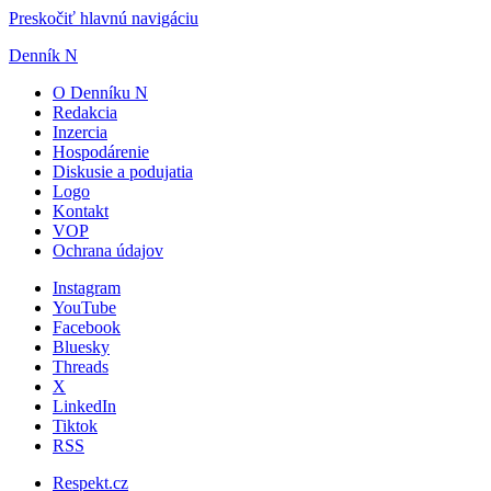
Preskočiť hlavnú navigáciu
Denník N
O Denníku N
Redakcia
Inzercia
Hospodárenie
Diskusie a podujatia
Logo
Kontakt
VOP
Ochrana údajov
Instagram
YouTube
Facebook
Bluesky
Threads
X
LinkedIn
Tiktok
RSS
Respekt.cz