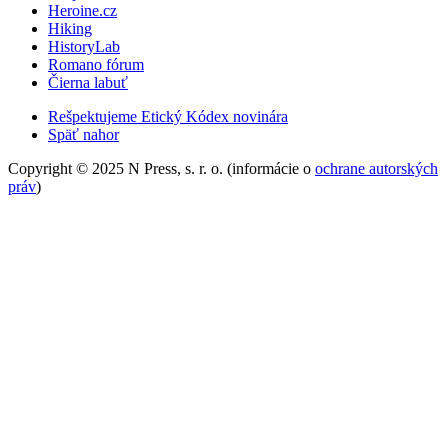
Heroine.cz
Hiking
HistoryLab
Romano fórum
Čierna labuť
Rešpektujeme Etický Kódex novinára
Späť nahor
Copyright © 2025 N Press, s. r. o. (informácie o
ochrane autorských
práv
)