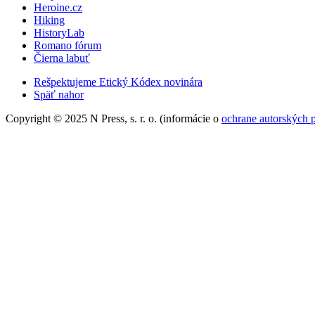
Heroine.cz
Hiking
HistoryLab
Romano fórum
Čierna labuť
Rešpektujeme Etický Kódex novinára
Späť nahor
Copyright © 2025 N Press, s. r. o. (informácie o
ochrane autorských 