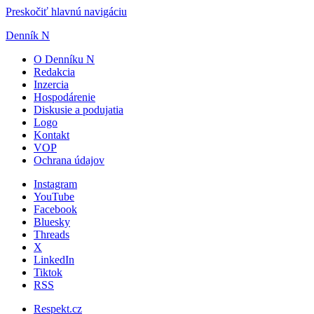
Preskočiť hlavnú navigáciu
Denník N
O Denníku N
Redakcia
Inzercia
Hospodárenie
Diskusie a podujatia
Logo
Kontakt
VOP
Ochrana údajov
Instagram
YouTube
Facebook
Bluesky
Threads
X
LinkedIn
Tiktok
RSS
Respekt.cz