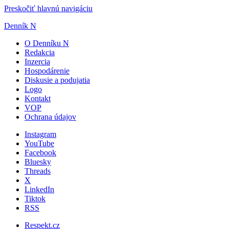
Preskočiť hlavnú navigáciu
Denník N
O Denníku N
Redakcia
Inzercia
Hospodárenie
Diskusie a podujatia
Logo
Kontakt
VOP
Ochrana údajov
Instagram
YouTube
Facebook
Bluesky
Threads
X
LinkedIn
Tiktok
RSS
Respekt.cz