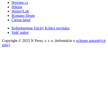
Heroine.cz
Hiking
HistoryLab
Romano fórum
Čierna labuť
Rešpektujeme Etický Kódex novinára
Späť nahor
Copyright © 2025 N Press, s. r. o. (informácie o
ochrane autorských
práv
)