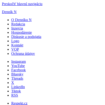
Preskočiť hlavnú navigáciu
Denník N
O Denníku N
Redakcia
Inzercia
Hospodárenie
Diskusie a podujatia
Logo
Kontakt
VOP
Ochrana údajov
Instagram
YouTube
Facebook
Bluesky
Threads
X
LinkedIn
Tiktok
RSS
Respekt.cz