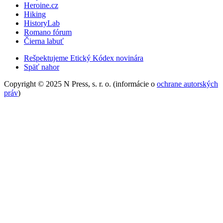
Heroine.cz
Hiking
HistoryLab
Romano fórum
Čierna labuť
Rešpektujeme Etický Kódex novinára
Späť nahor
Copyright © 2025 N Press, s. r. o. (informácie o
ochrane autorských
práv
)