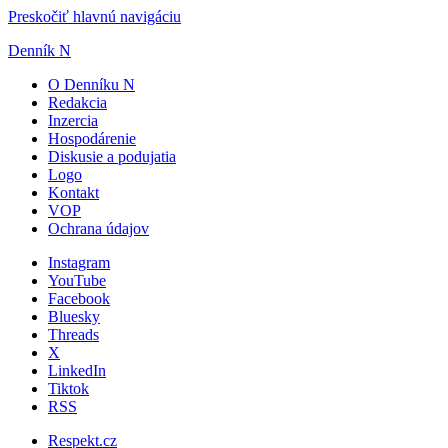
Preskočiť hlavnú navigáciu
Denník N
O Denníku N
Redakcia
Inzercia
Hospodárenie
Diskusie a podujatia
Logo
Kontakt
VOP
Ochrana údajov
Instagram
YouTube
Facebook
Bluesky
Threads
X
LinkedIn
Tiktok
RSS
Respekt.cz