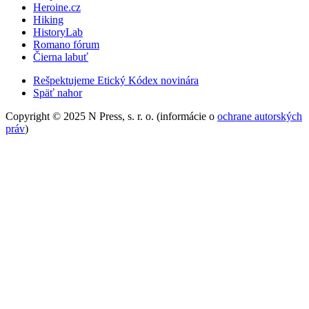
Heroine.cz
Hiking
HistoryLab
Romano fórum
Čierna labuť
Rešpektujeme Etický Kódex novinára
Späť nahor
Copyright © 2025 N Press, s. r. o. (informácie o
ochrane autorských
práv
)