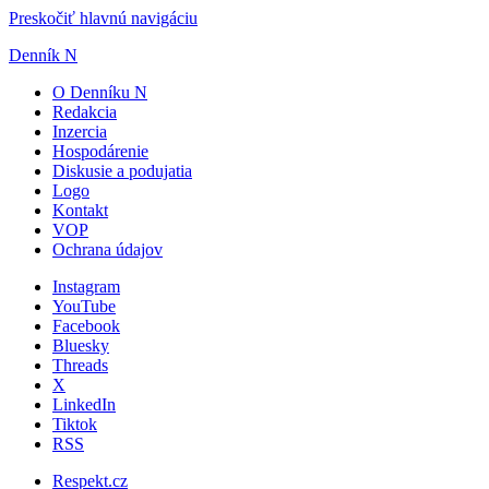
Preskočiť hlavnú navigáciu
Denník N
O Denníku N
Redakcia
Inzercia
Hospodárenie
Diskusie a podujatia
Logo
Kontakt
VOP
Ochrana údajov
Instagram
YouTube
Facebook
Bluesky
Threads
X
LinkedIn
Tiktok
RSS
Respekt.cz