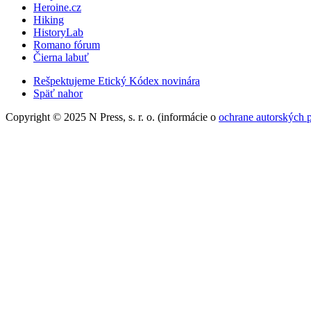
Heroine.cz
Hiking
HistoryLab
Romano fórum
Čierna labuť
Rešpektujeme Etický Kódex novinára
Späť nahor
Copyright © 2025 N Press, s. r. o. (informácie o
ochrane autorských 