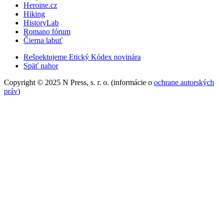
Heroine.cz
Hiking
HistoryLab
Romano fórum
Čierna labuť
Rešpektujeme Etický Kódex novinára
Späť nahor
Copyright © 2025 N Press, s. r. o. (informácie o
ochrane autorských
práv
)