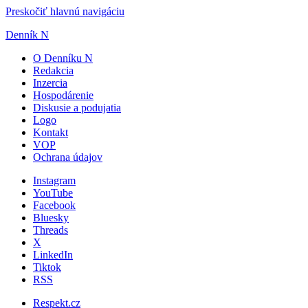
Preskočiť hlavnú navigáciu
Denník N
O Denníku N
Redakcia
Inzercia
Hospodárenie
Diskusie a podujatia
Logo
Kontakt
VOP
Ochrana údajov
Instagram
YouTube
Facebook
Bluesky
Threads
X
LinkedIn
Tiktok
RSS
Respekt.cz