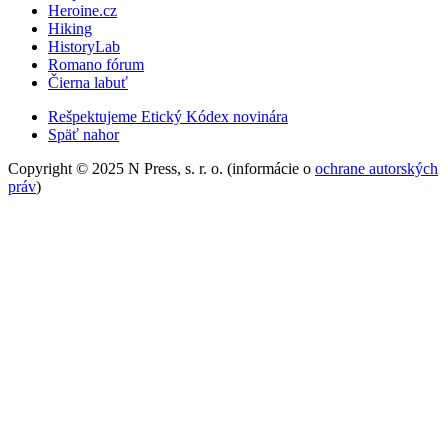
Heroine.cz
Hiking
HistoryLab
Romano fórum
Čierna labuť
Rešpektujeme Etický Kódex novinára
Späť nahor
Copyright © 2025 N Press, s. r. o. (informácie o
ochrane autorských
práv
)