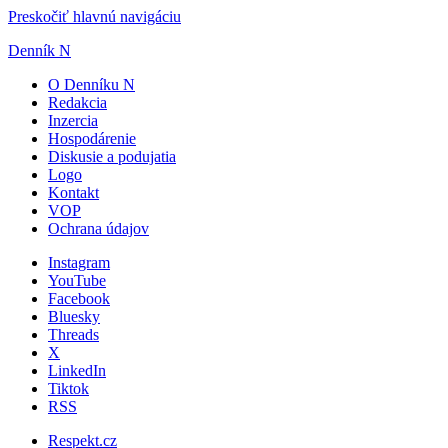
Preskočiť hlavnú navigáciu
Denník N
O Denníku N
Redakcia
Inzercia
Hospodárenie
Diskusie a podujatia
Logo
Kontakt
VOP
Ochrana údajov
Instagram
YouTube
Facebook
Bluesky
Threads
X
LinkedIn
Tiktok
RSS
Respekt.cz