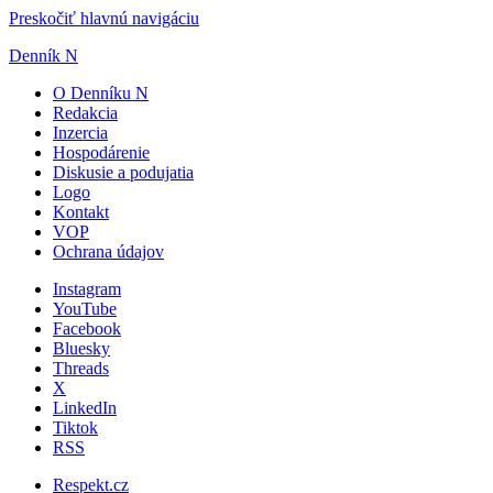
Preskočiť hlavnú navigáciu
Denník N
O Denníku N
Redakcia
Inzercia
Hospodárenie
Diskusie a podujatia
Logo
Kontakt
VOP
Ochrana údajov
Instagram
YouTube
Facebook
Bluesky
Threads
X
LinkedIn
Tiktok
RSS
Respekt.cz