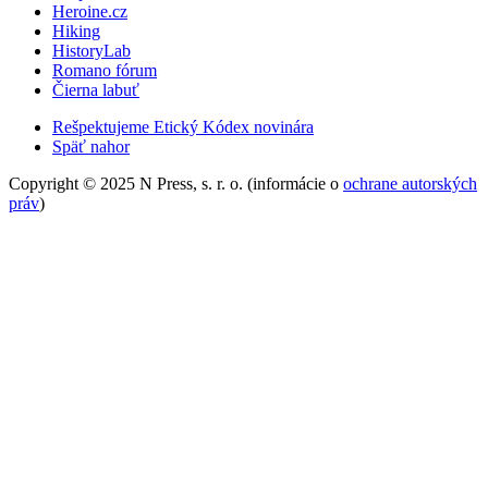
Heroine.cz
Hiking
HistoryLab
Romano fórum
Čierna labuť
Rešpektujeme Etický Kódex novinára
Späť nahor
Copyright © 2025 N Press, s. r. o. (informácie o
ochrane autorských
práv
)