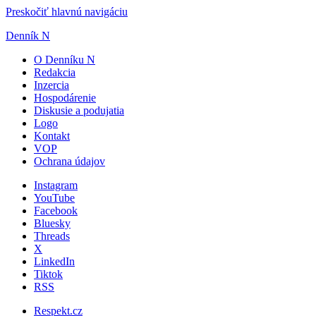
Preskočiť hlavnú navigáciu
Denník N
O Denníku N
Redakcia
Inzercia
Hospodárenie
Diskusie a podujatia
Logo
Kontakt
VOP
Ochrana údajov
Instagram
YouTube
Facebook
Bluesky
Threads
X
LinkedIn
Tiktok
RSS
Respekt.cz