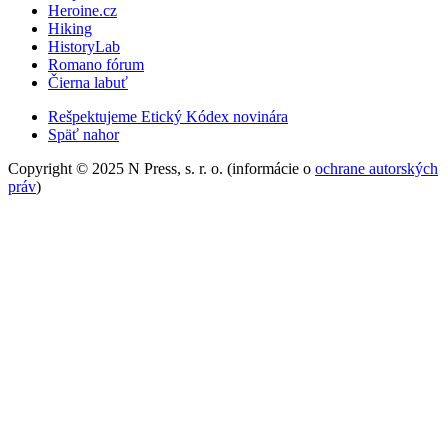
Heroine.cz
Hiking
HistoryLab
Romano fórum
Čierna labuť
Rešpektujeme Etický Kódex novinára
Späť nahor
Copyright © 2025 N Press, s. r. o. (informácie o
ochrane autorských
práv
)