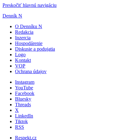
Preskočiť hlavnú navigáciu
Denník N
O Denníku N
Redakcia
Inzercia
Hospodárenie
Diskusie a podujatia
Logo
Kontakt
VOP
Ochrana údajov
Instagram
YouTube
Facebook
Bluesky
Threads
X
LinkedIn
Tiktok
RSS
Respekt.cz