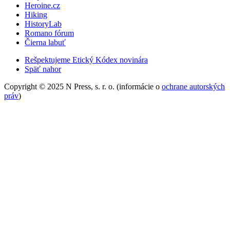
Heroine.cz
Hiking
HistoryLab
Romano fórum
Čierna labuť
Rešpektujeme Etický Kódex novinára
Späť nahor
Copyright © 2025 N Press, s. r. o. (informácie o
ochrane autorských
práv
)