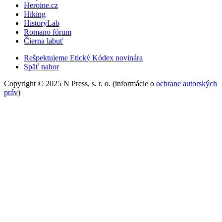
Heroine.cz
Hiking
HistoryLab
Romano fórum
Čierna labuť
Rešpektujeme Etický Kódex novinára
Späť nahor
Copyright © 2025 N Press, s. r. o. (informácie o
ochrane autorských
práv
)