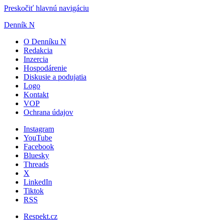
Preskočiť hlavnú navigáciu
Denník N
O Denníku N
Redakcia
Inzercia
Hospodárenie
Diskusie a podujatia
Logo
Kontakt
VOP
Ochrana údajov
Instagram
YouTube
Facebook
Bluesky
Threads
X
LinkedIn
Tiktok
RSS
Respekt.cz