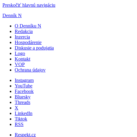
Preskočiť hlavnú navigáciu
Denník N
O Denníku N
Redakcia
Inzercia
Hospodárenie
Diskusie a podujatia
Logo
Kontakt
VOP
Ochrana údajov
Instagram
YouTube
Facebook
Bluesky
Threads
X
LinkedIn
Tiktok
RSS
Respekt.cz