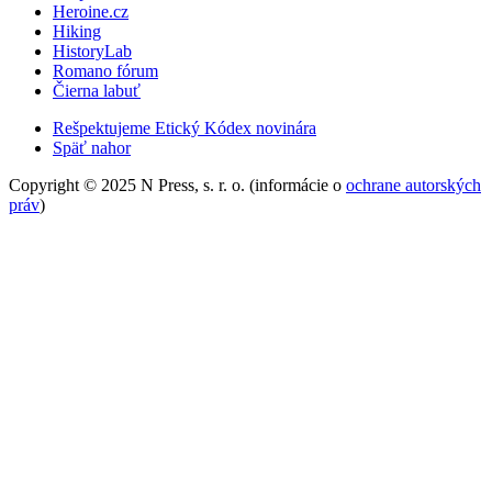
Heroine.cz
Hiking
HistoryLab
Romano fórum
Čierna labuť
Rešpektujeme Etický Kódex novinára
Späť nahor
Copyright © 2025 N Press, s. r. o. (informácie o
ochrane autorských
práv
)