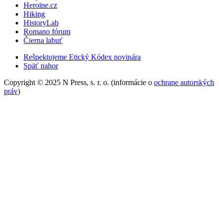
Heroine.cz
Hiking
HistoryLab
Romano fórum
Čierna labuť
Rešpektujeme Etický Kódex novinára
Späť nahor
Copyright © 2025 N Press, s. r. o. (informácie o
ochrane autorských
práv
)