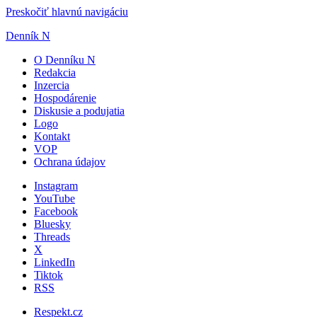
Preskočiť hlavnú navigáciu
Denník N
O Denníku N
Redakcia
Inzercia
Hospodárenie
Diskusie a podujatia
Logo
Kontakt
VOP
Ochrana údajov
Instagram
YouTube
Facebook
Bluesky
Threads
X
LinkedIn
Tiktok
RSS
Respekt.cz