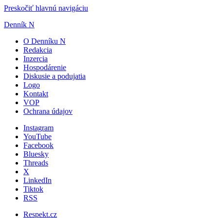
Preskočiť hlavnú navigáciu
Denník N
O Denníku N
Redakcia
Inzercia
Hospodárenie
Diskusie a podujatia
Logo
Kontakt
VOP
Ochrana údajov
Instagram
YouTube
Facebook
Bluesky
Threads
X
LinkedIn
Tiktok
RSS
Respekt.cz