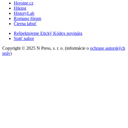
Heroine.cz
Hiking
HistoryLab
Romano fórum
Čierna labuť
Rešpektujeme Etický Kódex novinára
Späť nahor
Copyright © 2025 N Press, s. r. o. (informácie o
ochrane autorských
práv
)