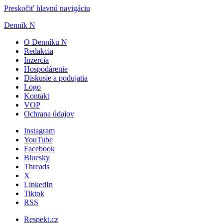
Preskočiť hlavnú navigáciu
Denník N
O Denníku N
Redakcia
Inzercia
Hospodárenie
Diskusie a podujatia
Logo
Kontakt
VOP
Ochrana údajov
Instagram
YouTube
Facebook
Bluesky
Threads
X
LinkedIn
Tiktok
RSS
Respekt.cz