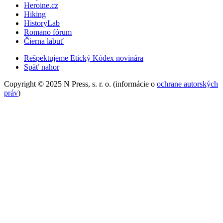
Heroine.cz
Hiking
HistoryLab
Romano fórum
Čierna labuť
Rešpektujeme Etický Kódex novinára
Späť nahor
Copyright © 2025 N Press, s. r. o. (informácie o
ochrane autorských
práv
)