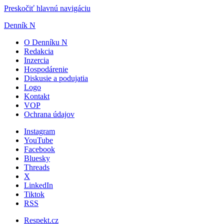
Preskočiť hlavnú navigáciu
Denník N
O Denníku N
Redakcia
Inzercia
Hospodárenie
Diskusie a podujatia
Logo
Kontakt
VOP
Ochrana údajov
Instagram
YouTube
Facebook
Bluesky
Threads
X
LinkedIn
Tiktok
RSS
Respekt.cz