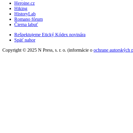
Heroine.cz
Hiking
HistoryLab
Romano fórum
Čierna labuť
Rešpektujeme Etický Kódex novinára
Späť nahor
Copyright © 2025 N Press, s. r. o. (informácie o
ochrane autorských 