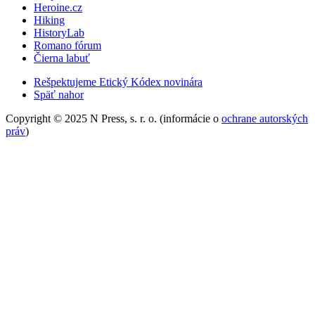
Heroine.cz
Hiking
HistoryLab
Romano fórum
Čierna labuť
Rešpektujeme Etický Kódex novinára
Späť nahor
Copyright © 2025 N Press, s. r. o. (informácie o
ochrane autorských
práv
)