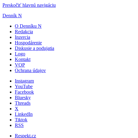
Preskočiť hlavnú navigáciu
Denník N
O Denníku N
Redakcia
Inzercia
Hospodárenie
Diskusie a podujatia
Logo
Kontakt
VOP
Ochrana údajov
Instagram
YouTube
Facebook
Bluesky
Threads
X
LinkedIn
Tiktok
RSS
Respekt.cz