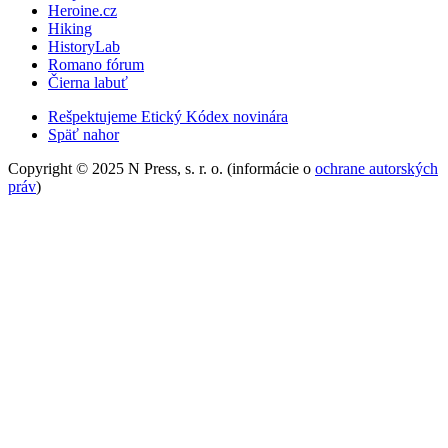
Heroine.cz
Hiking
HistoryLab
Romano fórum
Čierna labuť
Rešpektujeme Etický Kódex novinára
Späť nahor
Copyright © 2025 N Press, s. r. o. (informácie o
ochrane autorských
práv
)