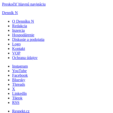
Preskočiť hlavnú navigáciu
Denník N
O Denníku N
Redakcia
Inzercia
Hospodárenie
Diskusie a podujatia
Logo
Kontakt
VOP
Ochrana údajov
Instagram
YouTube
Facebook
Bluesky
Threads
X
LinkedIn
Tiktok
RSS
Respekt.cz